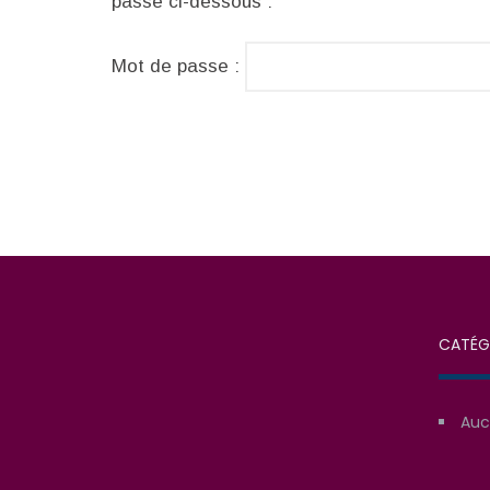
passe ci-dessous :
Mot de passe :
CATÉG
Auc